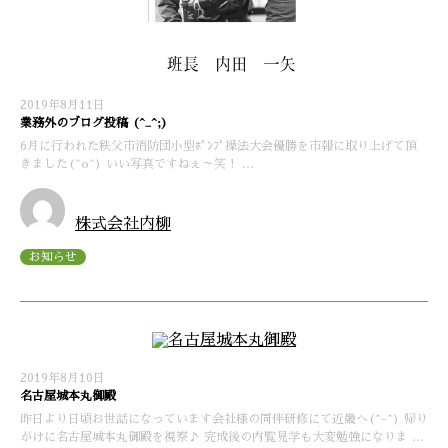
2019年8月11日
業務外のブログ投稿 (^_^;)
6月に行われた秩父市消防団小型ﾎﾟﾝﾌﾟ操法大会優勝を市報に取り上げて頂
きました(^o^) いい写真ですねぇ～笑！ …
株式会社内柳
お知らせ
2019年8月10日
名古屋城本丸御殿
昨日より日頃お世話になっています会社様の同伴研修にて近畿へ(^-^) 帰り
がけに名古屋城本丸御殿を視察♪ 完成後の内覧見学も大変勉強になりま …