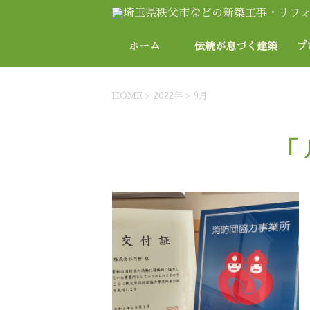
ホーム
伝統が息づく建築
プ
物
HOME
>
2022年
>
9月
「 