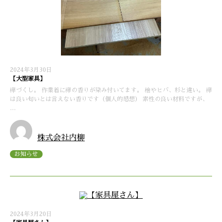
2024年3月30日
【大型家具】
欅づくし。 作業着に欅の香りが染み付いてます。 檜やヒバ、杉と違い。 欅
は良い匂いとは言えない香りです（個人的感想） 素性の良い材料ですが、
…
株式会社内柳
お知らせ
2024年3月20日