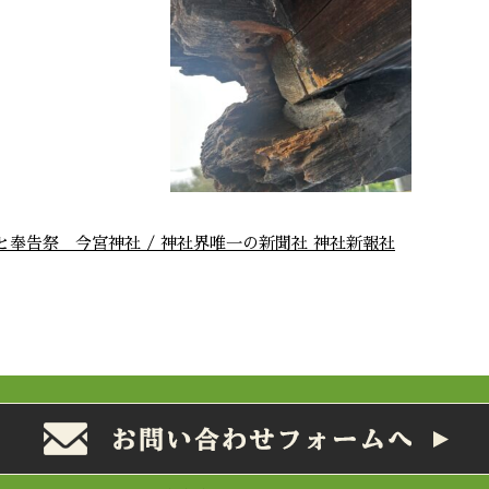
奉告祭 今宮神社 / 神社界唯一の新聞社 神社新報社
業訓練指導員講習】
【繕い（つくろい）】
練指導員とは、公共職業
長年の雨風により不朽してしま
及び認定職業訓練におい
った、軒先先端部分の繕い。保
練を担当する者。その業
存修理において、木造建築物の
は、公共職業能力 …
繕いは健全な木材 …