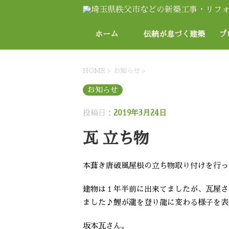
ホーム
伝統が息づく建築
プ
物
HOME
>
お知らせ
>
お知らせ
投稿日：
2019年3月24日
瓦 立ち物
本葺き唐破風屋根の立ち物取り付けを行って
建物は１年半前に出来てましたが、瓦屋さ
ました♪鯉が瀧を登り龍に変わる様子を表
坂本瓦さん。