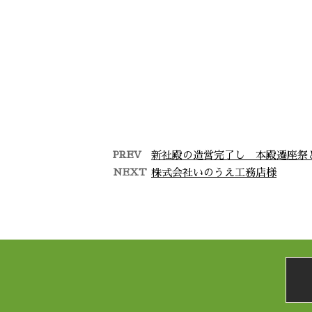
PREV
新社殿の造営完了し 本殿遷座祭と
NEXT
株式会社いのうえ工務店様
【お引渡し】
【職
新築工事に伴い江戸初期に建て
職業訓
られました既存建物の古材を活
訓練
用した新民家が無事に引渡しを
て、訓
迎えられました。 …
務