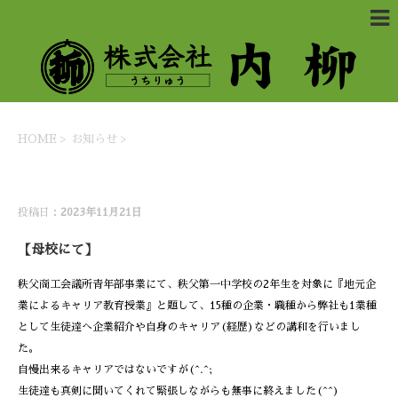
HOME
>
お知らせ
>
お知らせ
投稿日：
2023年11月21日
【母校にて】
秩父商工会議所青年部事業にて、秩父第一中学校の2年生を対象に『地元企
業によるキャリア教育授業』と題して、15種の企業・職種から弊社も1業種
として生徒達へ企業紹介や自身のキャリア(経歴)などの講和を行いまし
た。
自慢出来るキャリアではないですが(^.^;
生徒達も真剣に聞いてくれて緊張しながらも無事に終えました(^^)