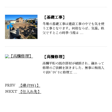
【基礎工事】
冬場の基礎工事は建設工事の中でも気を使
う工事となります。何故ならば、気温。秩
父ですとこの時季−5度は …
【高欄修理】
高欄平桁の既存部材が破損され、縁あって
修理のご依頼を頂きました、無事に梅雨入
り前ｷﾞﾘｷﾞﾘに修理工 …
PREV
【欅(ｹﾔｷ)】
NEXT
【仕入れ先】